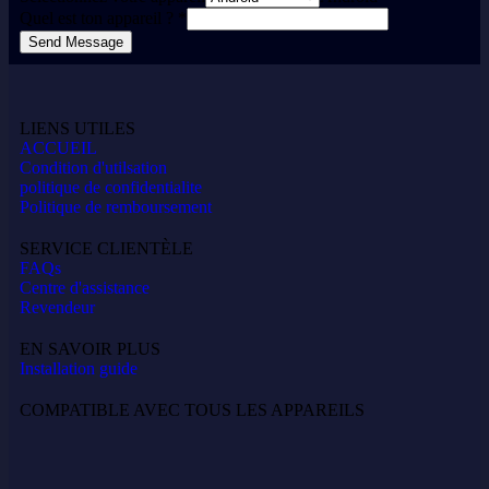
Quel est ton appareil ?
*
Send Message
LIENS UTILES
ACCUEIL
Condition d'utilsation
politique de confidentialite
Politique de remboursement
SERVICE CLIENTÈLE
FAQs
Centre d'assistance
Revendeur
EN SAVOIR PLUS
Installation guide
COMPATIBLE AVEC TOUS LES APPAREILS