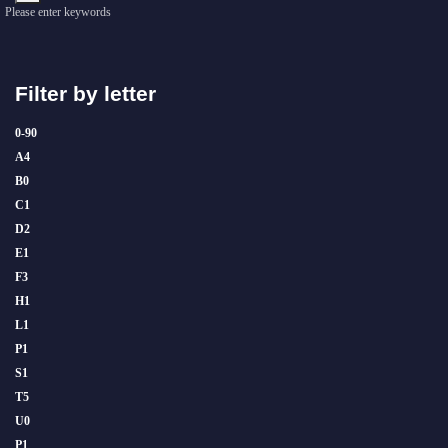
Please enter keywords
Filter by letter
0-9
0
A
4
B
0
C
1
D
2
E
1
F
3
H
1
L
1
P
1
S
1
T
5
U
0
P
1