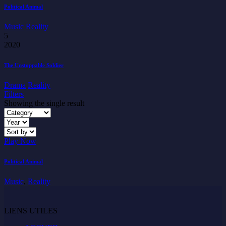
Political Animal
Music
Reality
5
2020
The Unstoppable Soldier
Drama
Reality
Filters
Showing the single result
Play Now
Political Animal
Music
,
Reality
LIENS UTILES