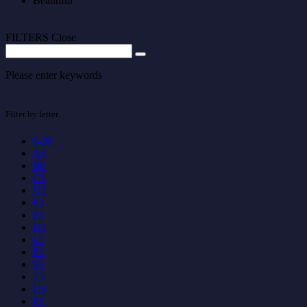
Beautiful
FILTERS
Close
Please enter keywords
Filter by letter
0-9
0
A
4
B
0
C
1
D
2
E
1
F
3
H
1
L
1
P
1
S
1
T
5
U
0
P
1