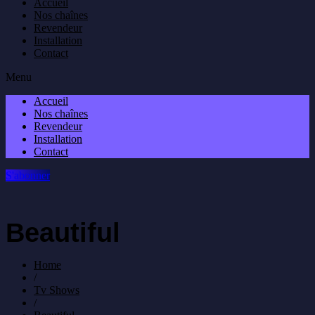
Accueil
Nos chaînes
Revendeur
Installation
Contact
Menu
Accueil
Nos chaînes
Revendeur
Installation
Contact
S'abonner
Beautiful
Home
/
Tv Shows
/