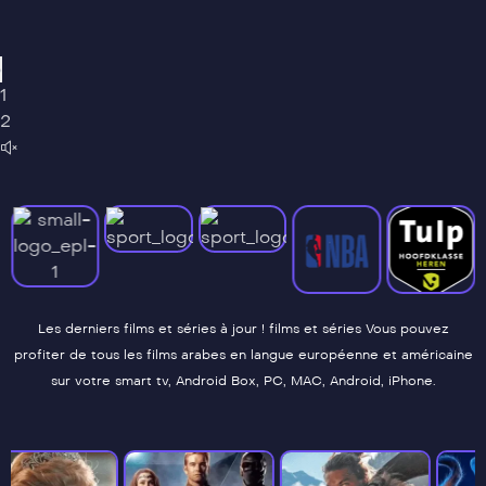
›
1
2
Les derniers films et séries à jour ! films et séries Vous pouvez
profiter de tous les films arabes en langue européenne et américaine
sur votre smart tv, Android Box, PC, MAC, Android, iPhone.